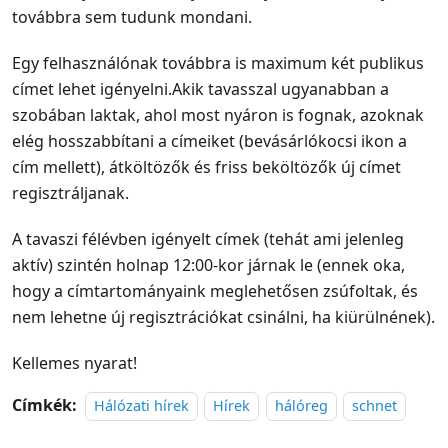
továbbra sem tudunk mondani.
Egy felhasználónak továbbra is maximum két publikus
címet lehet igényelni.Akik tavasszal ugyanabban a
szobában laktak, ahol most nyáron is fognak, azoknak
elég hosszabbítani a címeiket (bevásárlókocsi ikon a
cím mellett), átköltözők és friss beköltözők új címet
regisztráljanak.
A tavaszi félévben igényelt címek (tehát ami jelenleg
aktív) szintén holnap 12:00-kor járnak le (ennek oka,
hogy a címtartományaink meglehetősen zsúfoltak, és
nem lehetne új regisztrációkat csinálni, ha kiürülnének).
Kellemes nyarat!
Címkék:
Hálózati hírek
Hírek
hálóreg
schnet