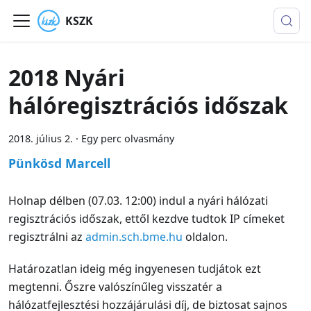
KSZK
2018 Nyári
hálóregisztrációs időszak
2018. július 2.
·
Egy perc olvasmány
Pünkösd Marcell
Holnap délben (07.03. 12:00) indul a nyári hálózati
regisztrációs időszak, ettől kezdve tudtok IP címeket
regisztrálni az
admin.sch.bme.hu
oldalon.
Határozatlan ideig még ingyenesen tudjátok ezt
megtenni. Őszre valószínűleg visszatér a
hálózatfejlesztési hozzájárulási díj, de biztosat sajnos