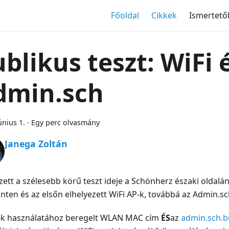
Főoldal
Cikkek
Ismertető
blikus teszt: WiFi 
dmin.sch
únius 1.
·
Egy perc olvasmány
Janega Zoltán
zett a szélesebb körű teszt ideje a Schönherz északi oldalán,
inten és az elsőn elhelyezett WiFi AP-k, továbbá az Admin.sc
i-k használatához beregelt WLAN MAC cím
ÉS
az
admin.sch.