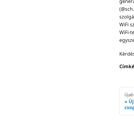
generá
(@sch.
szolgá
WiFi s
WiFi-t
egysze
Kérdés
Címké
Újab
Ú
cso