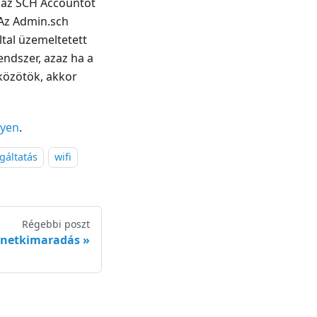
k az SCH Accountot
 Az Admin.sch
tal üzemeltetett
rendszer, azaz ha a
zközötök, akkor
lyen
.
gáltatás
wifi
Régebbi poszt
 netkimaradás