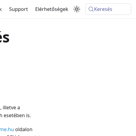
k
Support
Elérhetőségek
Keresés
és
 illetve a
h esetében is.
bme.hu
oldalon