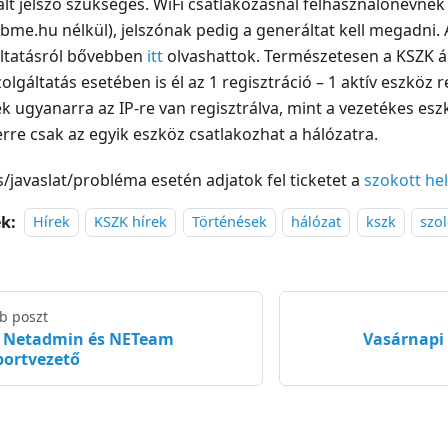
lt jelszó szükséges. WiFi csatlakozásnál felhasználónévne
bme.hu nélkül), jelszónak pedig a generáltat kell megadni.
ltatásról bővebben
itt
olvashattok. Természetesen a KSZK ál
zolgáltatás esetében is él az 1 regisztráció – 1 aktív eszköz 
ek ugyanarra az IP-re van regisztrálva, mint a vezetékes es
rre csak az egyik eszköz csatlakozhat a hálózatra.
/javaslat/probléma esetén adjatok fel ticketet a
szokott he
k:
Hírek
KSZK hírek
Történések
hálózat
kszk
szol
b poszt
j Netadmin és NETeam
Vasárnapi
portvezető