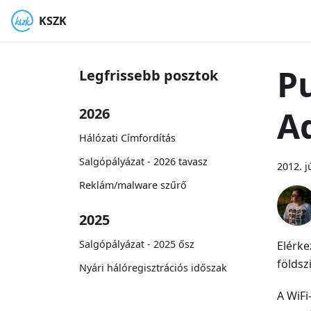
KSZK
Pu
Legfrissebb posztok
A
2026
Hálózati Címfordítás
Salgópályázat - 2026 tavasz
2012. j
Reklám/malware szűrő
2025
Salgópályázat - 2025 ősz
Elérke
földsz
Nyári hálóregisztrációs időszak
A WiF