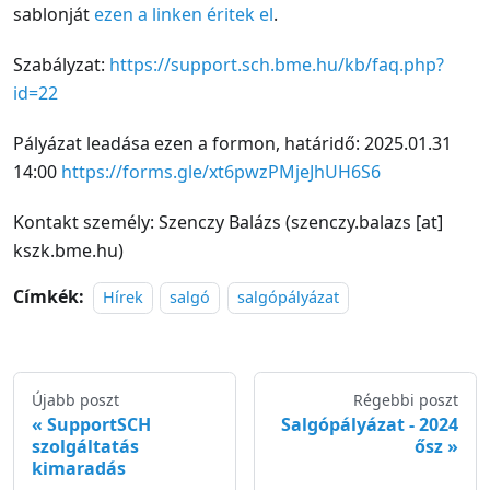
sablonját
ezen a linken éritek el
.
Szabályzat:
https://support.sch.bme.hu/kb/faq.php?
id=22
Pályázat leadása ezen a formon, határidő: 2025.01.31
14:00
https://forms.gle/xt6pwzPMjeJhUH6S6
Kontakt személy: Szenczy Balázs (szenczy.balazs [at]
kszk.bme.hu)
Címkék:
Hírek
salgó
salgópályázat
Újabb poszt
Régebbi poszt
SupportSCH
Salgópályázat - 2024
szolgáltatás
ősz
kimaradás