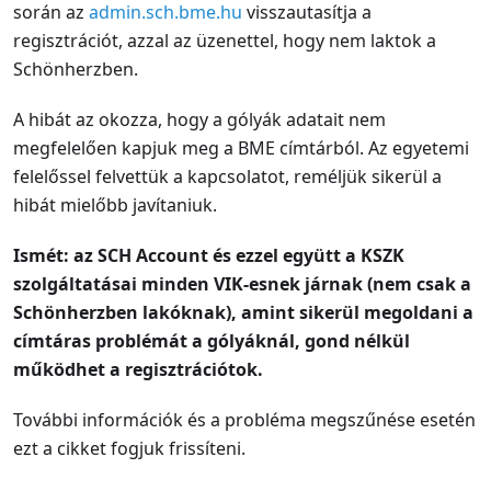
során az
admin.sch.bme.hu
visszautasítja a
regisztrációt, azzal az üzenettel, hogy nem laktok a
Schönherzben.
A hibát az okozza, hogy a gólyák adatait nem
megfelelően kapjuk meg a BME címtárból. Az egyetemi
felelőssel felvettük a kapcsolatot, reméljük sikerül a
hibát mielőbb javítaniuk.
Ismét: az SCH Account és ezzel együtt a KSZK
szolgáltatásai minden VIK-esnek járnak (nem csak a
Schönherzben lakóknak), amint sikerül megoldani a
címtáras problémát a gólyáknál, gond nélkül
működhet a regisztrációtok.
További információk és a probléma megszűnése esetén
ezt a cikket fogjuk frissíteni.