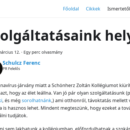
Főoldal
Cikkek
Ismertető
olgáltatásaink hel
árcius 12.
·
Egy perc olvasmány
Schulcz Ferenc
PR Felelős
navírus-járvány miatt a Schönherz Zoltán Kollégiumot kiürí
i azt, hogy az élet leállna. Van jó pár olyan szolgáltatásunk (p
i
, és még
sorolhatnánk
,) ami otthonról, távoktatás mellet
a is hasznos lehet. Mindent megteszünk, hogy ezeket a to
lni tudjátok.
mi sem lakhatunk a kollégiumban, előfordulhatnak a szok