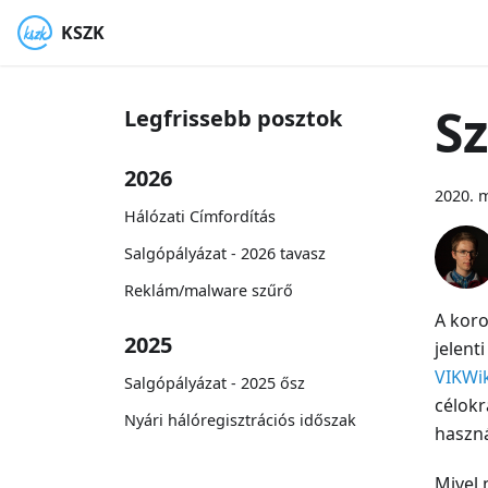
KSZK
Sz
Legfrissebb posztok
2026
2020. m
Hálózati Címfordítás
Salgópályázat - 2026 tavasz
Reklám/malware szűrő
A koro
2025
jelent
VIKWik
Salgópályázat - 2025 ősz
célokr
Nyári hálóregisztrációs időszak
haszná
Mivel 