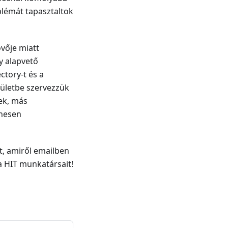
blémát tapasztaltok
övője miatt
y alapvető
ctory-t és a
pületbe szervezzük
nek, más
enesen
st, amiről emailben
 a HIT munkatársait!