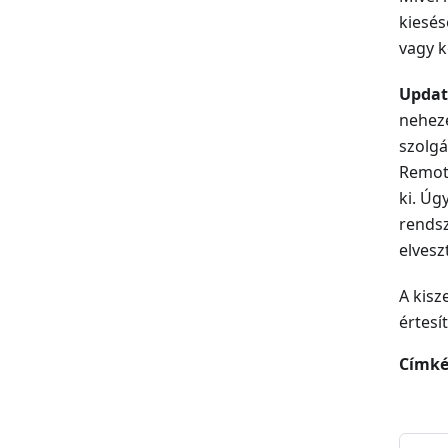
kiesés
vagy k
Updat
neheze
szolgá
Remote
ki. Úg
rendsz
elvesz
A kisz
értesí
Címké