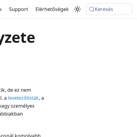
k
Support
Elérhetőségek
Keresés
yzete
tik, de ez nem
l. a
levelezőlisták
, a
t vagy személyes
vábbiakban
ásosnál komolyabb