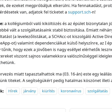
ek, de ezeket megpróbáljuk elkerülni. Ha fennakadást, pro
érdésetek van, adjatok fel ticketet a
support.sch
-n!
e:
a kollégiumból való kiköltözés és az épület bizonytalan j
bbé vált a szolgáltatásaink stabil biztosítása. Emiatt néhán
ltatást (a levelezőlistákat, a SCHAcc-ot kiszolgáló Active Dire
App-ot) valamint dependenciáikat külső helyszínre, az I é
y tűnik, hogy ezek a jövőben is nagy eséllyel elérhetők lesz
ereket viszont sajnos valamekkora valószínűséggel ideigl
thetünk.
ervezés miatt tapasztalhattok ma (03. 16-án) este egy leállá
tünk titeket. A segítségükért pedig hatalmas köszönet illeti
k:
Hírek
járvány
kiürítés
koronavírus
szolgáltatás