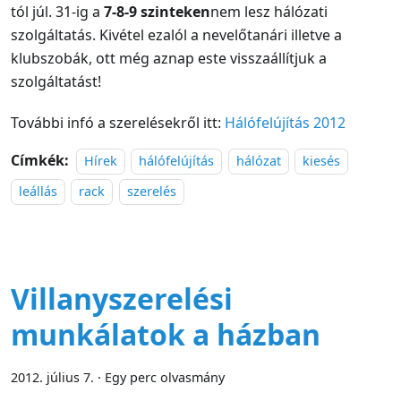
tól júl. 31-ig a
7-8-9 szinteken
nem lesz hálózati
szolgáltatás. Kivétel ezalól a nevelőtanári illetve a
klubszobák, ott még aznap este visszaállítjuk a
szolgáltatást!
További infó a szerelésekről itt:
Hálófelújítás 2012
Címkék:
Hírek
hálófelújítás
hálózat
kiesés
leállás
rack
szerelés
Villanyszerelési
munkálatok a házban
2012. július 7.
·
Egy perc olvasmány