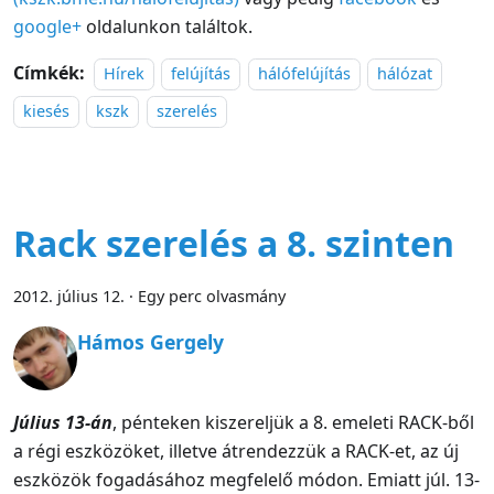
google+
oldalunkon találtok.
Címkék:
Hírek
felújítás
hálófelújítás
hálózat
kiesés
kszk
szerelés
Rack szerelés a 8. szinten
2012. július 12.
·
Egy perc olvasmány
Hámos Gergely
Július 13-án
, pénteken kiszereljük a 8. emeleti RACK-ből
a régi eszközöket, illetve átrendezzük a RACK-et, az új
eszközök fogadásához megfelelő módon. Emiatt júl. 13-