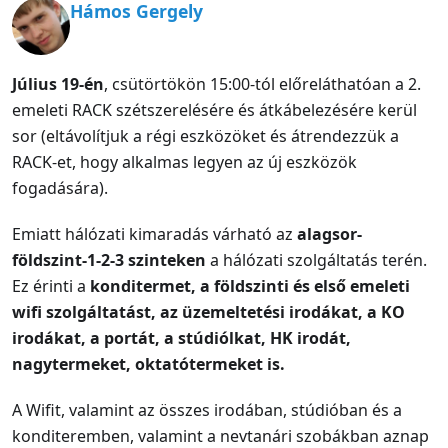
Hámos Gergely
Július 19-én
, csütörtökön 15:00-tól előreláthatóan a 2.
emeleti RACK szétszerelésére és átkábelezésére kerül
sor (eltávolítjuk a régi eszközöket és átrendezzük a
RACK-et, hogy alkalmas legyen az új eszközök
fogadására).
Emiatt hálózati kimaradás várható az
alagsor-
földszint-1-2-3 szinteken
a hálózati szolgáltatás terén.
Ez érinti a
konditermet, a földszinti és első emeleti
wifi szolgáltatást, az üzemeltetési irodákat, a KO
irodákat, a portát, a stúdiólkat, HK irodát,
nagytermeket, oktatótermeket is.
A Wifit, valamint az összes irodában, stúdióban és a
konditeremben, valamint a nevtanári szobákban aznap