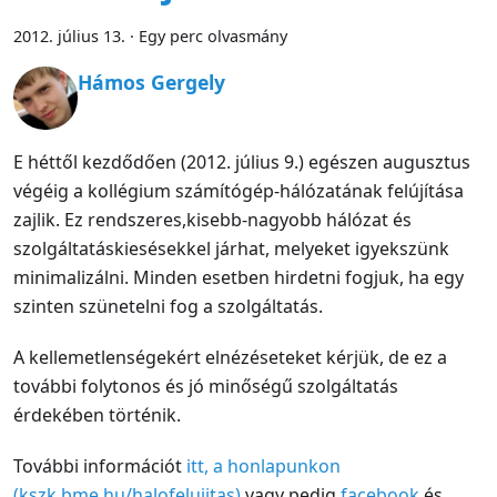
2012. július 13.
·
Egy perc olvasmány
Hámos Gergely
E héttől kezdődően (2012. július 9.) egészen augusztus
végéig a kollégium számítógép-hálózatának felújítása
zajlik. Ez rendszeres,kisebb-nagyobb hálózat és
szolgáltatáskiesésekkel járhat, melyeket igyekszünk
minimalizálni. Minden esetben hirdetni fogjuk, ha egy
szinten szünetelni fog a szolgáltatás.
A kellemetlenségekért elnézéseteket kérjük, de ez a
további folytonos és jó minőségű szolgáltatás
érdekében történik.
További információt
itt, a honlapunkon
(kszk.bme.hu/halofelujitas)
vagy pedig
facebook
és