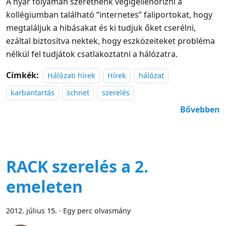
A nyár folyamán szeretnénk végigellenőrizni a
kollégiumban található “internetes” faliportokat, hogy
megtaláljuk a hibásakat és ki tudjuk őket cserélni,
ezáltal biztosítva nektek, hogy eszközeiteket probléma
nélkül fel tudjátok csatlakoztatni a hálózatra.
Címkék:
Hálózati hírek
Hírek
hálózat
karbantartás
schnet
szerelés
Bővebben
RACK szerelés a 2.
emeleten
2012. július 15.
·
Egy perc olvasmány