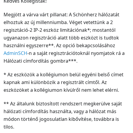
Kedves Kollégisták!
Megjött a várva várt pillanat: A Schönherz hálózatát
elhoztuk az új millenniumba. Véget vetettünk a 2
regisztáció-2 IP-2 eszköz limitációnak*; mostantól
ugyanazon regisztráció alatt több eszközt is tudtok
használni egyszerre**. Az opció bekapcsolásához
AdminSCH
-n a saját regisztrációtoknál nyomjatok rá a
Hálózati címfordítás gombra***.
* Az eszközök a kollégiumon belül egyéni belső címet
kapnak ami különbözik a regisztrált címtől. Az
eszközöket a kollégiumon kívülről nem lehet elérni.
** Az általunk biztosított rendszert megkerülve saját
hálózati címfordítás használta, vagy a hálózat más
módon történő jogosulatlan kibővítése, továbbra is
tilos.