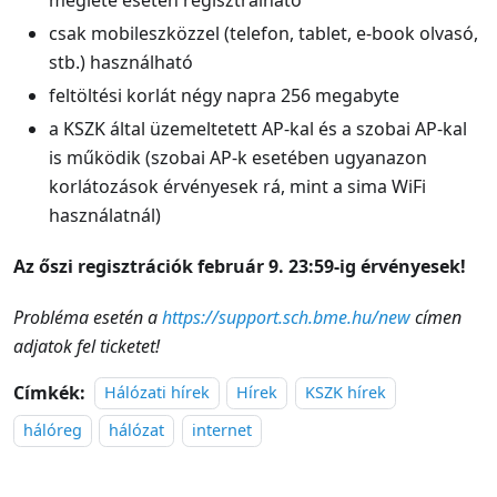
csak mobileszközzel (telefon, tablet, e-book olvasó,
stb.) használható
feltöltési korlát négy napra 256 megabyte
a KSZK által üzemeltetett AP-kal és a szobai AP-kal
is működik (szobai AP-k esetében ugyanazon
korlátozások érvényesek rá, mint a sima WiFi
használatnál)
Az őszi regisztrációk február 9. 23:59-ig érvényesek!
Probléma esetén a
https://support.sch.bme.hu/new
címen
adjatok fel ticketet!
Címkék:
Hálózati hírek
Hírek
KSZK hírek
hálóreg
hálózat
internet