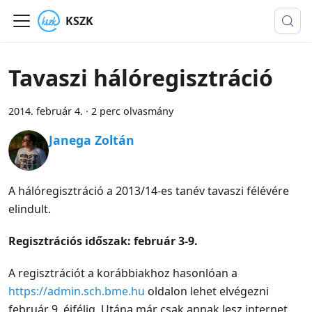
KSZK
Tavaszi hálóregisztráció
2014. február 4.
·
2 perc olvasmány
Janega Zoltán
A hálóregisztráció a 2013/14-es tanév tavaszi félévére
elindult.
Regisztrációs időszak: február 3-9.
A regisztrációt a korábbiakhoz hasonlóan a
https://admin.sch.bme.hu
oldalon lehet elvégezni
február 9. éjfélig. Utána már csak annak lesz internet