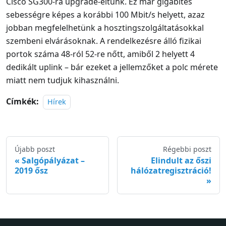
Cisco SG300-ra upgrade-eltünk. Ez már gigabites
sebességre képes a korábbi 100 Mbit/s helyett, azaz
jobban megfelelhetünk a hosztingszolgáltatásokkal
szembeni elvárásoknak. A rendelkezésre álló fizikai
portok száma 48-ról 52-re nőtt, amiből 2 helyett 4
dedikált uplink – bár ezeket a jellemzőket a polc mérete
miatt nem tudjuk kihasználni.
Címkék:
Hírek
Újabb poszt
Régebbi poszt
Salgópályázat –
Elindult az őszi
2019 ősz
hálózatregisztráció!