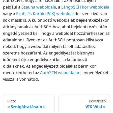
AuthSCH-t, hogy a felhasználóit azonosítsa. Ilyen
például a
Szauna weboldala
, a
LángoSCH kör weboldala
vagy a
Profil és Körök (PéK) weboldal
de ezen kívül van
sok másik is. A különböző weboldalak bejelentkezéskor
átirányítanak az AuthSCH-hoz, ahol bejelentkezés után
engedélyezned kell, hogy a weboldal hozzáférhessen az
adataidhoz. Ilyenkor az AuthSCH pontosan kilistázza
neked, hogy a weboldal milyen tárolt adataidhoz
szeretne hozzáférni. Az engedélyezést bizonyos
időnként újra engedélyezni kell a különböző
oldalaknak. Az engedélyezett oldalakat bármikor
megtekintheted az
AuthSCH weboldalon
, engedélyüket
vissza is vonhatod.
Előző
Következő
Szolgáltatásaink
VIK Wiki