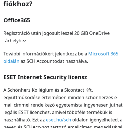
fiókhoz?
Office365
Regisztráció után jogosult leszel 20 GiB OneDrive
tárhelyhez.
További információkért jelentkezz be a
Microsoft 365
oldalán
az SCH Accountodat használva.
ESET Internet Security licensz
A Schönherz Kollégium és a Sicontact Kft.
együttműködése értelmében minden schönherzes e-
mail címmel rendelkező egyetemista ingyenesen juthat
legális ESET licenchez, amivel többféle termékük is
használható. Ezt az
eset.hu/sch
oldalon igényelheted, a
neved és SCHAcc-hoz tartozó emailcímed megadásával.