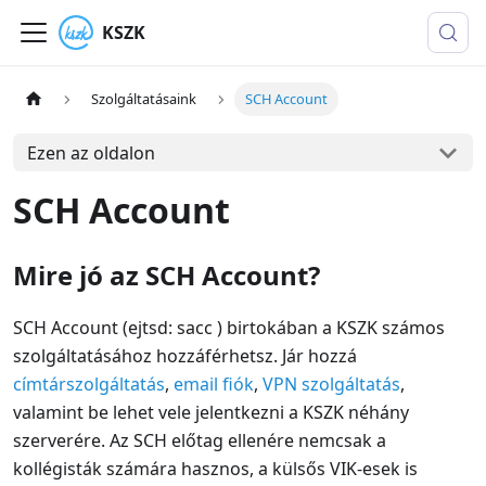
KSZK
Szolgáltatásaink
SCH Account
Ezen az oldalon
SCH Account
Mire jó az SCH Account?
SCH Account (ejtsd: sacc ) birtokában a KSZK számos
szolgáltatásához hozzáférhetsz. Jár hozzá
címtárszolgáltatás
,
email fiók
,
VPN szolgáltatás
,
valamint be lehet vele jelentkezni a KSZK néhány
szerverére. Az SCH előtag ellenére nemcsak a
kollégisták számára hasznos, a külsős VIK-esek is