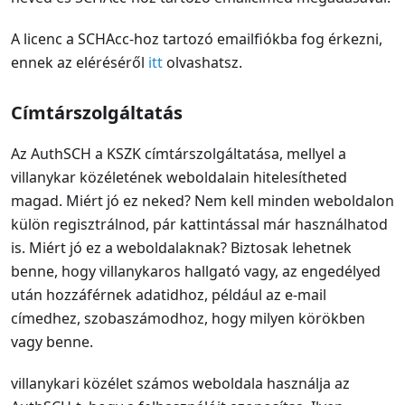
A licenc a SCHAcc-hoz tartozó emailfiókba fog érkezni,
ennek az eléréséről
itt
olvashatsz.
Címtárszolgáltatás
Az AuthSCH a KSZK címtárszolgáltatása, mellyel a
villanykar közéletének weboldalain hitelesítheted
magad. Miért jó ez neked? Nem kell minden weboldalon
külön regisztrálnod, pár kattintással már használhatod
is. Miért jó ez a weboldalaknak? Biztosak lehetnek
benne, hogy villanykaros hallgató vagy, az engedélyed
után hozzáférnek adatidhoz, például az e-mail
címedhez, szobaszámodhoz, hogy milyen körökben
vagy benne.
villanykari közélet számos weboldala használja az