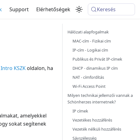
k
Support
Elérhetőségek
Keresés
Hálózati alapfogalmak
MAC-cím - Fizikai cím
IP-cím - Logikai cím
Publikus és Privát IP-címek
z
Intro KSZK
oldalon, ha
DHCP - dinamikus IP cím
NAT - címfordítás
Wi-Fi Access Point
Milyen technikai jellemzői vannak a
Schönherzes internetnek?
IP címek
almakat, amelyekkel
Vezetékes hozzáférés
ogy sokat segítenek
Vezeték nélküli hozzáférés
Sávszélesség