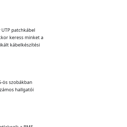
gy UTP patchkábel
kkor keress minket a
kált kábelkészítési
 15-ös szobákban
számos hallgatói