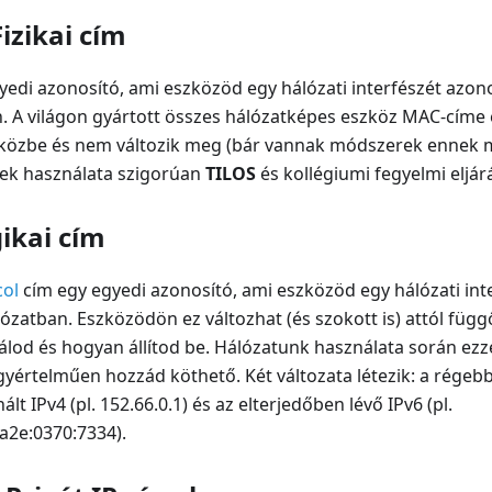
izikai cím
edi azonosító, ami eszközöd egy hálózati interfészét azonos
. A világon gyártott összes hálózatképes eszköz MAC-címe 
szközbe és nem változik meg (bár vannak módszerek ennek 
ek használata szigorúan
TILOS
és kollégiumi fegyelmi eljárá
gikai cím
col
cím egy egyedi azonosító, ami eszközöd egy hálózati inte
lózatban. Eszközödön ez változhat (és szokott is) attól füg
lod és hogyan állítod be. Hálózatunk használata során ez
egyértelműen hozzád köthető. Két változata létezik: a régeb
t IPv4 (pl. 152.66.0.1) és az elterjedőben lévő IPv6 (pl.
a2e:0370:7334).