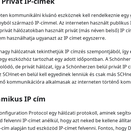
 Privát IP-címek
ten kommunikálni kívánó eszköznek kell rendelkeznie egy 
yból származó IP-címmel. Az interneten használt publikus 
privát hálózatokban használt privát (más néven belső) IP cí
em használhatja ugyanazt az IP címet egyszerre.
 nagy hálózatnak tekinthetjük IP címzés szempontjából, így 
 egy eszközhöz tartozhat egy adott időpontban. A Schönher
lódó, de privát hálózat, így a Schönherzen belül privát IP 
 SCHnet-en belül kell egyedinek lenniük és csak más SCHn
énő kommunikációra alkalmasak az interneten történő ko
amikus IP cím
nfiguration Protocol egy hálózati protokoll, aminek segít
 felvenni IP-címet anélkül, hogy azt neked be kellene állí
-cím alapján tud eszközöd IP-címet felvenni. Fontos, hogy 