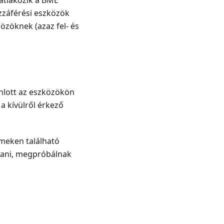
atlakozik a BME
zzáférési eszközök
özöknek (azaz fel- és
jánlott az eszközökön
 a kívülről érkező
ímeken található
szani, megpróbálnak