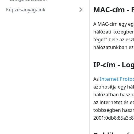
MAC-cím - F
Képzésanyagaink
A MAC-cím egy egy
hálózati közegben
"éget" bele az e
hálózatunkban ez
IP-cím - Lo
Az
Internet Proto
azonosítja egy há
hálózatban haszná
az internetet és 
többségben használ
2001:0db8:85a3::8