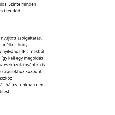
ilos. Szinte minden
cs teendőd.
nyújtott szolgáltatás,
 anélkül, hogy
a nyilvános IP címekből
 így kell egy megoldás
az eszközök továbbra is
isztrációkhoz központi
eszköz
olás hálózatunkban nem
ilos!