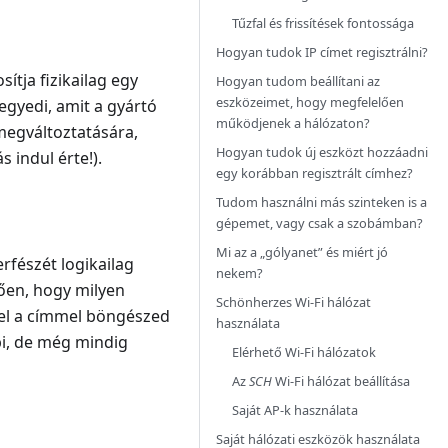
Tűzfal és frissítések fontossága
Hogyan tudok IP címet regisztrálni?
ítja fizikailag egy
Hogyan tudom beállítani az
eszközeimet, hogy megfelelően
egyedi, amit a gyártó
működjenek a hálózaton?
megváltoztatására,
Hogyan tudok új eszközt hozzáadni
s indul érte!).
egy korábban regisztrált címhez?
Tudom használni más szinteken is a
gépemet, vagy csak a szobámban?
Mi az a „gólyanet” és miért jó
rfészét logikailag
nekem?
gően, hogy milyen
Schönherzes Wi-Fi hálózat
zel a címmel böngészed
használata
bi, de még mindig
Elérhető Wi-Fi hálózatok
Az
SCH
Wi-Fi hálózat beállítása
Saját AP-k használata
Saját hálózati eszközök használata