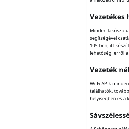
a hálózati címford
Vezetékes 
Minden lakószobáb
segítségével csat
105-ben, itt készí
lehetőség, erről a
Vezeték nél
Wi-Fi AP-k minden 
találhatók, továb
helyiségben és a
Sávszéless