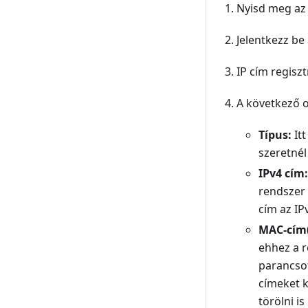
Nyisd meg a
Jelentkezz be
IP cím regisz
A következő ol
Típus:
Itt
szeretnél
IPv4 cím:
rendszer 
cím az IP
MAC-cím(
ehhez a r
parancsot
címeket k
törölni i