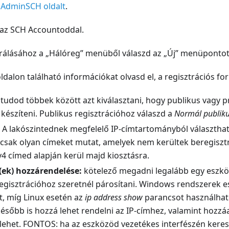
z
AdminSCH oldalt
.
 az SCH Accountoddal.
trálásához a „Hálóreg” menüből válaszd az „Új” menüpontot
dalon található információkat olvasd el, a regisztrációs for
 tudod többek között azt kiválasztani, hogy publikus vagy pr
 készíteni. Publikus regisztrációhoz válaszd a
Normál publiku
A lakószintednek megfelelő IP-címtartományból választhats
csak olyan címeket mutat, amelyek nem kerültek beregisztrá
v4 címed alapján kerül majd kiosztásra.
ek) hozzárendelése:
kötelező megadni legalább egy eszkö
egisztrációhoz szeretnél párosítani. Windows rendszerek 
, míg Linux esetén az
ip address show
parancsot használhat
ésőbb is hozzá lehet rendelni az IP-címhez, valamint hozz
s lehet. FONTOS: ha az eszközöd vezetékes interfészén kere