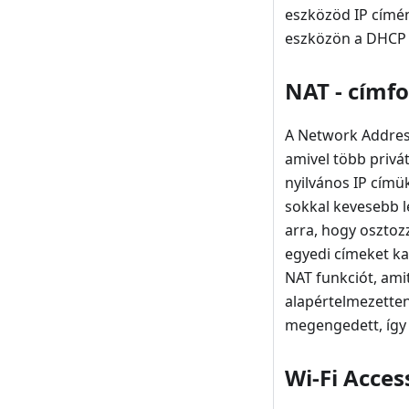
eszközöd IP címéne
eszközön a DHCP h
NAT - címfo
A Network Address 
amivel több privá
nyilvános IP címü
sokkal kevesebb l
arra, hogy osztoz
egyedi címeket ka
NAT funkciót, amit
alapértelmezette
megengedett, így 
Wi-Fi Acces