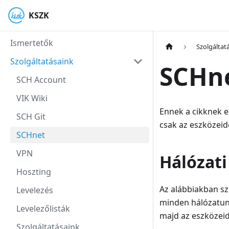
KSZK
Ismertetők
Szolgáltat
Szolgáltatásaink
SCHn
SCH Account
VIK Wiki
Ennek a cikknek e
SCH Git
csak az eszközeide
SCHnet
VPN
Hálózat
Hoszting
Az alábbiakban sz
Levelezés
minden hálózatunk
Levelezőlisták
majd az eszközeid 
Szolgáltatásaink