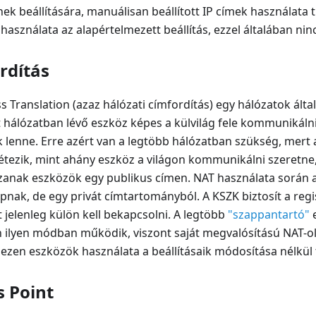
k beállítására, manuálisan beállított IP címek használata t
asználata az alapértelmezett beállítás, ezzel általában nin
rdítás
Translation (azaz hálózati címfordítás) egy hálózatok által 
t hálózatban lévő eszköz képes a külvilág fele kommunikálni
k lenne. Erre azért van a legtöbb hálózatban szükség, mert 
étezik, mint ahány eszköz a világon kommunikálni szeretne,
zanak eszközök egy publikus címen. NAT használata során 
pnak, de egy privát címtartományból. A KSZK biztosít a reg
 jelenleg külön kell bekapcsolni. A legtöbb
"szappantartó"
n ilyen módban működik, viszont saját megvalósítású NAT-
ezen eszközök használata a beállításaik módosítása nélkül t
s Point