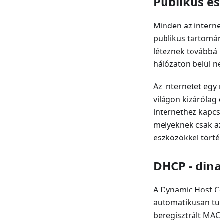
Publikus és
Minden az interne
publikus tartomán
léteznek továbbá 
hálózaton belül n
Az internetet egy
világon kizárólag
internethez kapcso
melyeknek csak az
eszközökkel tört
DHCP - din
A Dynamic Host Co
automatikusan tud
beregisztrált MAC