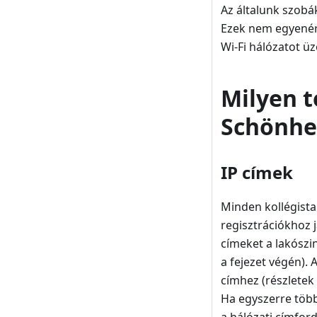
Az általunk szobá
Ezek nem egyenér
Wi-Fi hálózatot ü
Milyen t
Schönhe
IP címek
Minden kollégista 
regisztrációkhoz j
címeket a lakószi
a fejezet végén).
címhez (részletek 
Ha egyszerre több